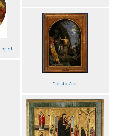
hop of
Donato Creti