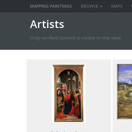
MAPPING PAINTINGS
BROWSE
MAPS
Artists
Only verified content is visible in this view